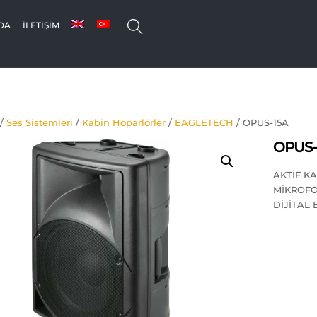
SEARCH
DA
İLETIŞIM
/
Ses Sistemleri
/
Kabin Hoparlörler
/
EAGLETECH
/ OPUS-15A
OPUS-
AKTİF KA
MİKROFON
DİJİTAL