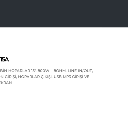
15A
BİN HOPARLAR 15″, 800W – 8OHM, LINE IN/OUT,
 GİRİŞİ, HOPARLAR ÇIKIŞI, USB MP3 GİRİŞİ VE
 EKRAN