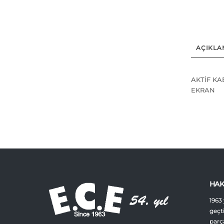
AÇIKLA
AKTİF KAB
EKRAN
HAK
1963 
geçt
parça