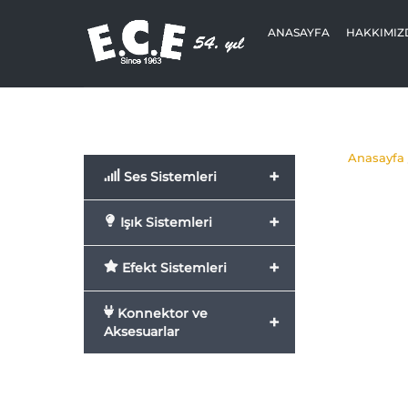
Skip
to
ANASAYFA
HAKKIMIZ
content
Anasayfa
+
Ses Sistemleri
+
Işık Sistemleri
+
Efekt Sistemleri
Konnektor ve
+
Aksesuarlar