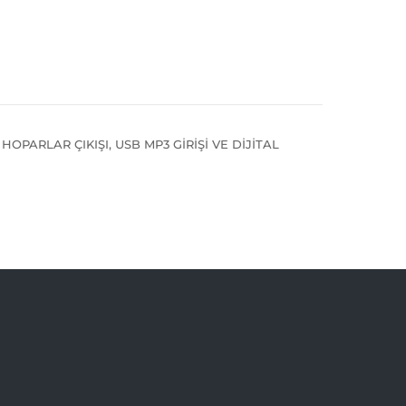
OPARLAR ÇIKIŞI, USB MP3 GİRİŞİ VE DİJİTAL