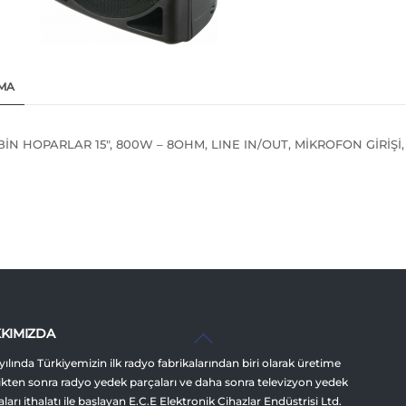
MA
İN HOPARLAR 15″, 800W – 8OHM, LINE IN/OUT, MİKROFON GİRİŞİ, H
Back
KIMIZDA
To
yılında Türkiyemizin ilk radyo fabrikalarından biri olarak üretime
Top
ikten sonra radyo yedek parçaları ve daha sonra televizyon yedek
ları ithalatı ile başlayan E.C.E Elektronik Cihazlar Endüstrisi Ltd.