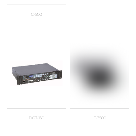
C-500
DGT-150
F-3500