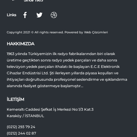
Links
Copyright 2021 © All rights reserved. Powered by Web Çözümleri
HAKKIMIZDA
1963 yılında Türkiyemizin ilk radyo fabrikalarından biri olarak
üretime geçtikten sonra radyo yedek parçaları ve daha sonra
televizyon yedek parçaları ithalatı ile başlayan E.C.E Elektronik
Cihazlar Endüstrisi Ltd. Şti ilerleyen yıllarda piyasa koşulları ve
ihtiyaçları doğrultusunda profesyonel seslendirme ve ışıklandırma
alanında faaliyet göstermeye başlamıştır…
İLETİŞİM
Kemeraltı Caddesi Şefkat İş Merkezi No:1/3 Kat:3
Karaköy / İSTANBUL
(0212) 293 79 24
(0212) 244 02 87