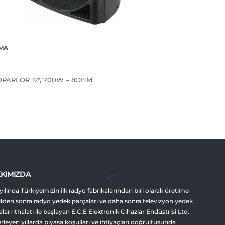
MA
PARLÖR 12″, 700W – 8OHM
Back
KIMIZDA
To
yılında Türkiyemizin ilk radyo fabrikalarından biri olarak üretime
Top
ikten sonra radyo yedek parçaları ve daha sonra televizyon yedek
ları ithalatı ile başlayan E.C.E Elektronik Cihazlar Endüstrisi Ltd.
lerleyen yıllarda piyasa koşulları ve ihtiyaçları doğrultusunda