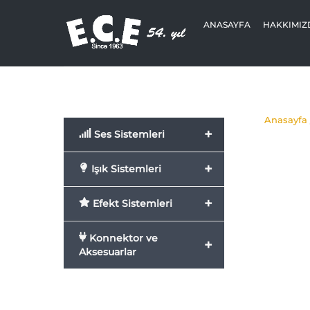
Skip
to
ANASAYFA
HAKKIMIZ
content
Anasayfa
+
Ses Sistemleri
+
Işık Sistemleri
+
Efekt Sistemleri
Konnektor ve
+
Aksesuarlar