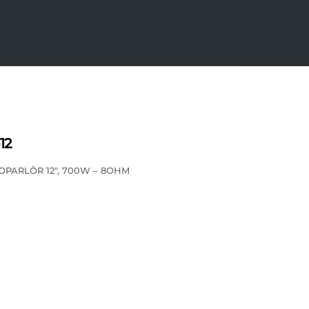
12
OPARLÖR 12″, 700W – 8OHM