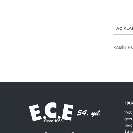
AÇIKLA
KABİN HO
HAK
1963 
geçt
parça
Şti i