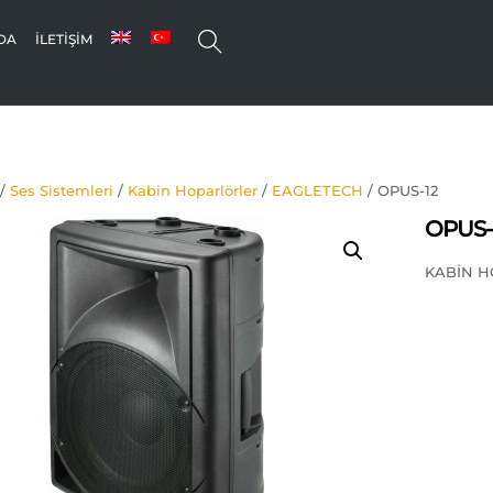
SEARCH
DA
İLETIŞIM
/
Ses Sistemleri
/
Kabin Hoparlörler
/
EAGLETECH
/ OPUS-12
OPUS-
KABİN H