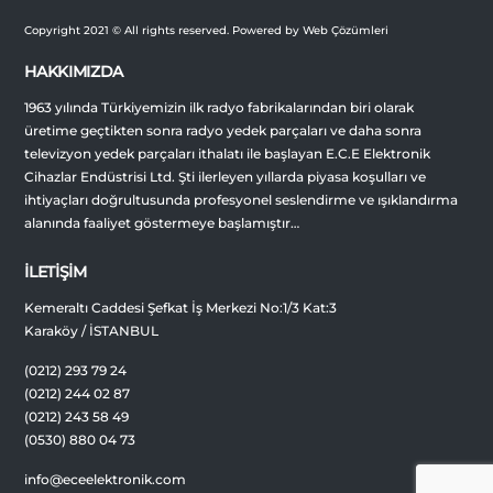
Copyright 2021 © All rights reserved. Powered by Web Çözümleri
HAKKIMIZDA
1963 yılında Türkiyemizin ilk radyo fabrikalarından biri olarak
üretime geçtikten sonra radyo yedek parçaları ve daha sonra
televizyon yedek parçaları ithalatı ile başlayan E.C.E Elektronik
Cihazlar Endüstrisi Ltd. Şti ilerleyen yıllarda piyasa koşulları ve
ihtiyaçları doğrultusunda profesyonel seslendirme ve ışıklandırma
alanında faaliyet göstermeye başlamıştır…
İLETİŞİM
Kemeraltı Caddesi Şefkat İş Merkezi No:1/3 Kat:3
Karaköy / İSTANBUL
(0212) 293 79 24
(0212) 244 02 87
(0212) 243 58 49
(0530) 880 04 73
info@eceelektronik.com