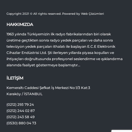
Copyright 2021 © All rights reserved. Powered by Web Çözümleri
HAKKIMIZDA
1963 yılında Türkiyemizin ilk radyo fabrikalarından biri olarak
üretime geçtikten sonra radyo yedek parçaları ve daha sonra
televizyon yedek parçaları ithalatı ile başlayan E.C.E Elektronik
Cihazlar Endüstrisi Ltd. Şti ilerleyen yıllarda piyasa koşulları ve
ihtiyaçları doğrultusunda profesyonel seslendirme ve ışıklandırma
alanında faaliyet göstermeye başlamıştır…
İLETİŞİM
Kemeraltı Caddesi Şefkat İş Merkezi No:1/3 Kat:3
Karaköy / İSTANBUL
(0212) 293 79 24
(0212) 244 02 87
(0212) 243 58 49
(0530) 880 04 73