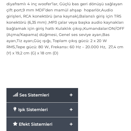
diyaframlı 4 inç woofer’lar, Güçlü bas geri dönüşü sağlayan
çift port,9 mm MDF’den mamül ahşap hoparlör,Audio
girişleri, RCA konektörü (ana kaynak),Balanslı giriş için TRS
konektörü (6,35 mm) ,MP3 çalar veya başka audio kaynakları
bağlamak için giriş hattı Kulaklık çıkışı,Kumandalar:ON/OFF
(Açma/Kapama) düğmesi, Genel ses seviye ayarı,Bas
ayarı,Tiz ayarı,Güç ışığı, Toplam çıkış gücü: 2 x 20 W
RMS,Tepe gücü: 80 W, Frekansı: 60 Hz – 20.000 Hz, 27,4 cm
(Y) x 19,2 cm (G) x 18 cm (D)
+
Ses Sistemleri
+
Işık Sistemleri
+
Efekt Sistemleri