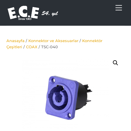
Skip
Men
to
content
Anasayfa
/
Konnektor ve Aksesuarlar
/
Konnektör
Çeşitleri
/
COAX
/ TSC-040