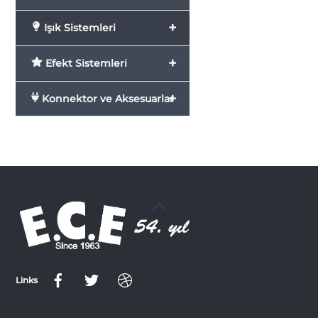
+
Işık Sistemleri
+
Efekt Sistemleri
+
Konnektor ve Aksesuarlar
Back
To
Top
Links