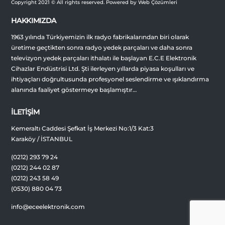
Copyright 2021 © All rights reserved. Powered by Web Çözümleri
HAKKIMIZDA
1963 yılında Türkiyemizin ilk radyo fabrikalarından biri olarak
üretime geçtikten sonra radyo yedek parçaları ve daha sonra
televizyon yedek parçaları ithalatı ile başlayan E.C.E Elektronik
Cihazlar Endüstrisi Ltd. Şti ilerleyen yıllarda piyasa koşulları ve
ihtiyaçları doğrultusunda profesyonel seslendirme ve ışıklandırma
alanında faaliyet göstermeye başlamıştır…
İLETİŞİM
Kemeraltı Caddesi Şefkat İş Merkezi No:1/3 Kat:3
Karaköy / İSTANBUL
(0212) 293 79 24
(0212) 244 02 87
(0212) 243 58 49
(0530) 880 04 73
info@eceelektronik.com