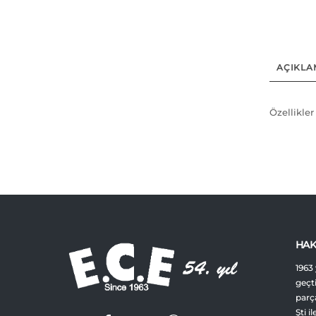
AÇIKLA
Özellikler
HAK
1963 
geçt
parça
Şti i