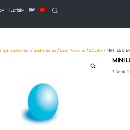
SEARCH
DA
İLETIŞIM
/
Işık Sistemleri
/
Disko Serisi
/
Ledli Ürünler
/
ECLIPS
/ MINI LED B
MINI 
7 Renk De