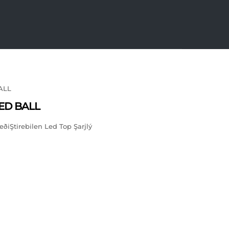
ALL
LED BALL
ðiŞtirebilen Led Top Şarjlý