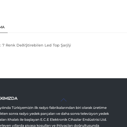
MA
 : 7 Renk DeðiŞtirebilen Led Top Şarjlý
Back
KIMIZDA
To
yılında Türkiyemizin ilk radyo fabrikalarından biri olarak üretime
Top
ikten sonra radyo yedek parçaları ve daha sonra televizyon yedek
ları ithalatı ile başlayan E.C.E Elektronik Cihazlar Endüstrisi Ltd.
lerleyen yıllarda piyasa koşulları ve ihtiyaçları doğrultusunda