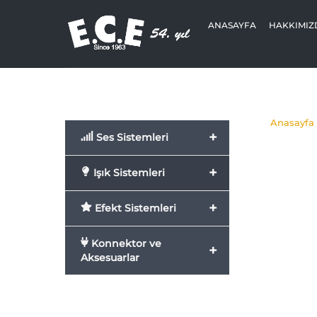
Skip
to
ANASAYFA
HAKKIMIZ
content
Anasayfa
+
Ses Sistemleri
+
Işık Sistemleri
+
Efekt Sistemleri
Konnektor ve
+
Aksesuarlar