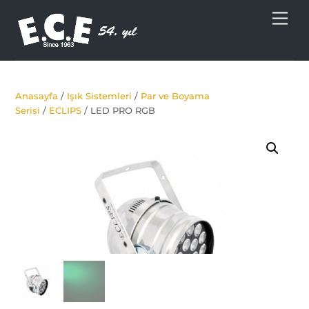
Skip
Men
to
content
Anasayfa
/
Işık Sistemleri
/
Par ve Boyama
Serisi
/
ECLIPS
/ LED PRO RGB