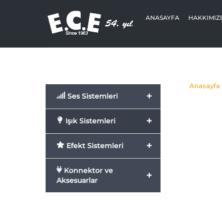
Skip
to
ANASAYFA
HAKKIMIZ
content
Anasayfa
+
Ses Sistemleri
+
Işık Sistemleri
+
Efekt Sistemleri
Konnektor ve
+
Aksesuarlar