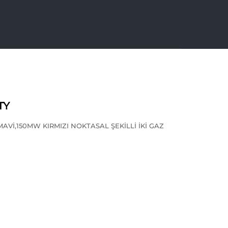
TY
Vİ,150MW KIRMIZI NOKTASAL ŞEKİLLİ İKİ GAZ