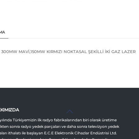
MA
er: 300MW MAVİ,150MW KIRMIZI NOKTASAL ŞEKİLLİ İKİ GAZ LAZER
Back
KIMIZDA
To
yılında Türkiyemizin ilk radyo fabrikalarından biri olarak üretime
Top
ikten sonra radyo yedek parçaları ve daha sonra televizyon yedek
ları ithalatı ile başlayan E.C.E Elektronik Cihazlar Endüstrisi Ltd.