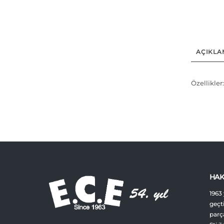
AÇIKLA
Özellikl
HAK
1963 
geçt
parça