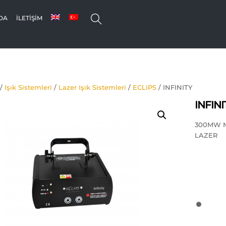
SEARCH
DA
İLETIŞIM
/
Işık Sistemleri
/
Lazer Işık Sistemleri
/
ECLIPS
/ INFINITY
INFINI
300MW MA
LAZER