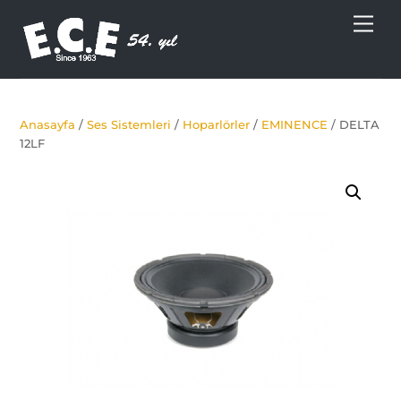
Skip
Men
to
content
Anasayfa
/
Ses Sistemleri
/
Hoparlörler
/
EMINENCE
/ DELTA
12LF