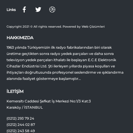
Links
Copyright 2021 © All rights reserved. Powered by Web Çözümleri
HAKKIMIZDA
1963 yılında Türkiyemizin ilk radyo fabrikalarından biri olarak
üretime geçtikten sonra radyo yedek parçaları ve daha sonra
televizyon yedek parçaları ithalatı ile başlayan E.C.E Elektronik
Cihazlar Endüstrisi Ltd. Şti ilerleyen yıllarda piyasa koşulları ve
ihtiyaçları doğrultusunda profesyonel seslendirme ve ışıklandırma
alanında faaliyet göstermeye başlamıştır…
İLETİŞİM
Kemeraltı Caddesi Şefkat İş Merkezi No:1/3 Kat:3
Karaköy / İSTANBUL
(0212) 293 79 24
(0212) 244 02 87
(0212) 243 58 49