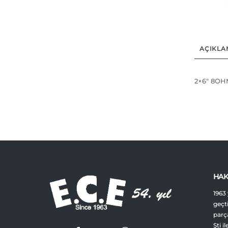
AÇIKLA
2×6″ 8OH
HAK
1963 
geçt
parça
Şti i