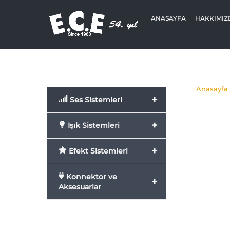
Skip
to
ANASAYFA
HAKKIMIZ
content
Anasayfa
+
Ses Sistemleri
+
Işık Sistemleri
+
Efekt Sistemleri
Konnektor ve
+
Aksesuarlar