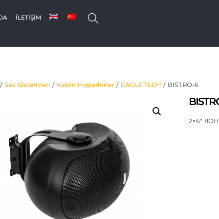
SEARCH
DA
İLETIŞIM
/
Ses Sistemleri
/
Kabin Hoparlörler
/
EAGLETECH
/ BISTRO-6
BISTR
2×6″ 8O