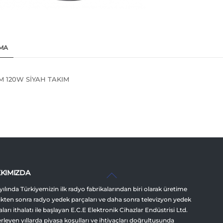
MA
M 120W SİYAH TAKIM
Back
KIMIZDA
To
yılında Türkiyemizin ilk radyo fabrikalarından biri olarak üretime
Top
ikten sonra radyo yedek parçaları ve daha sonra televizyon yedek
ları ithalatı ile başlayan E.C.E Elektronik Cihazlar Endüstrisi Ltd.
lerleyen yıllarda piyasa koşulları ve ihtiyaçları doğrultusunda