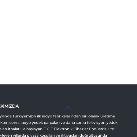
Back
KIMIZDA
To
yılında Türkiyemizin ilk radyo fabrikalarından biri olarak üretime
Top
ikten sonra radyo yedek parçaları ve daha sonra televizyon yedek
ları ithalatı ile başlayan E.C.E Elektronik Cihazlar Endüstrisi Ltd.
lerleyen yıllarda piyasa koşulları ve ihtiyaçları doğrultusunda