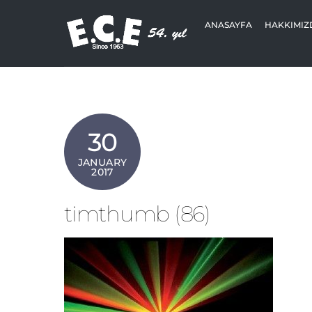
Skip
to
ANASAYFA
HAKKIMIZ
content
30
JANUARY
2017
timthumb (86)