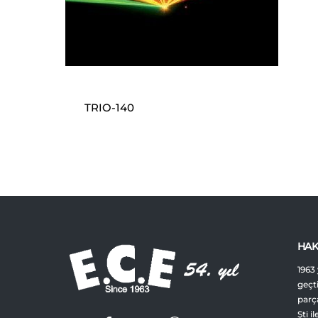
TRIO-140
HAK
1963 
geçt
parça
Şti i