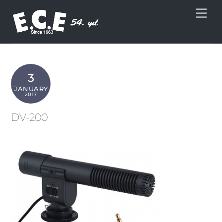
Skip
Men
to
content
3
JANUARY
2017
DV-200