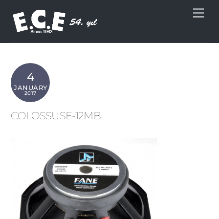
Skip
Men
to
content
4
JANUARY
2017
COLOSSUSE-12MB