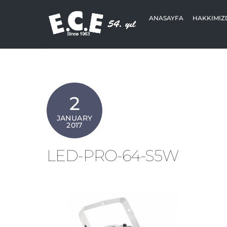
Skip
to
ANASAYFA
HAKKIMIZ
content
2
JANUARY
2017
LED-PRO-64-S5W