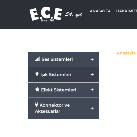
Skip
to
ANASAYFA
HAKKIMIZ
content
Anasayfa
+
Ses Sistemleri
+
Işık Sistemleri
+
Efekt Sistemleri
Konnektor ve
+
Aksesuarlar