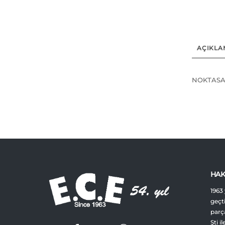
AÇIKLA
NOKTASAL
HAK
1963 
geçt
parça
Şti i