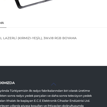
MA
 LAZERLİ (KIRMIZI-YEŞİL), 3Wx18 RGB BOYAMA
Back
KIMIZDA
To
yılında Türkiyemizin ilk radyo fabrikalarından biri olarak üretime
Top
ikten sonra radyo yedek parçaları ve daha sonra televizyon yedek
ları ithalatı ile başlayan E.C.E Elektronik Cihazlar Endüstrisi Ltd.
lerleyen yıllarda piyasa koşulları ve ihtiyaçları doğrultusunda