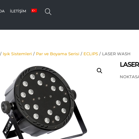
SEARCH
DA
İLETIŞIM
/
Işık Sistemleri
/
Par ve Boyama Serisi
/
ECLIPS
/ LASER WASH
LASE
NOKTASA